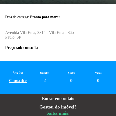
Data de entrega:
Pronto para morar
Avenida Vila Ema, 3315 - Vila Ema - São
Paulo, SP
Preço sob consulta
Área Útil
Quartos
Suítes
Vagas
Consulte
2
0
0
Entrar em contato
Gostou do imóvel?
Saiba mais!