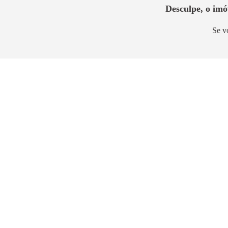
Desculpe, o im
Se v
Pronto para morar
RJZ Cyrela Like Residencial
Club
Barra Olímpica
63m² a 167m²