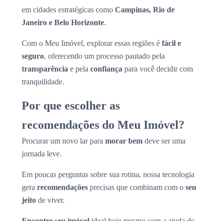
em cidades estratégicas como
Campinas, Rio de
Janeiro e Belo Horizonte
.
Com o Meu Imóvel, explorar essas regiões é
fácil e
seguro
, oferecendo um processo pautado pela
transparência
e pela
confiança
para você decidir com
tranquilidade.
Por que escolher as
recomendações do Meu Imóvel?
Procurar um novo lar para
morar bem
deve ser uma
jornada leve.
Em poucas perguntas sobre sua rotina, nossa tecnologia
gera
recomendações
precisas que combinam com o
seu
jeito
de viver.
Encontre seu imóvel
ideal hoje mesmo com a ajuda de