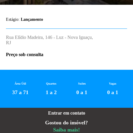
Estágio:
Lançamento
Rua Elídio Madeira, 146 - Luz - Nova Iguaçu,
RJ
Preço sob consulta
Área Útil
Quartos
Suítes
Vagas
37 a 71
1 a 2
0 a 1
0 a 1
Entrar em contato
Gostou do imóvel?
Saiba mais!