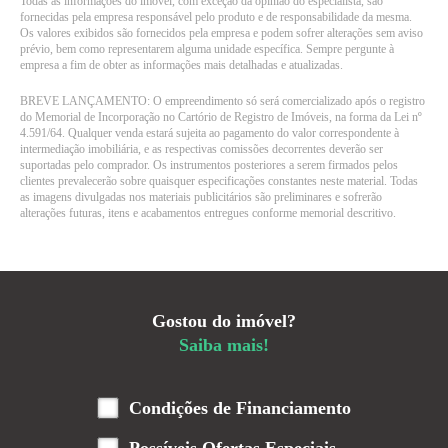
Todas as informações do imóvel, com exceção da opinião do especialista, são
fornecidas pela empresa responsável pelo produto e de responsabilidade da mesma.
Os valores exibidos são fornecidos pela empresa e podem sofrer alterações sem aviso
prévio, bem como representarem alguma unidade específica. Sempre pergunte à
empresa a fim de obter as informações mais detalhadas e atualizadas.
BREVE LANÇAMENTO: O empreendimento só será comercializado após o registro
do Memorial de Incorporação no Cartório de Registro de Imóveis, na forma da Lei nº
4.591/64. Qualquer venda estará sujeita ao pagamento do valor correspondente à
intermediação imobiliária, e as respectivas comissões decorrentes deverão ser
suportadas pelo comprador. Os instrumentos posteriores a serem firmados pelos
clientes prevalecerão sobre quaisquer especificações constantes neste material. Todas
as imagens divulgadas nos materiais publicitários são preliminares e sofrerão
alterações futuras, itens e acabamentos entregues conforme memorial descritivo.
Gostou do imóvel?
Saiba mais!
Condições de Financiamento