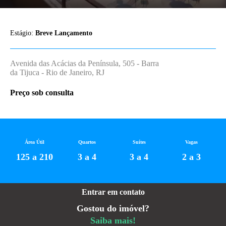
Estágio:
Breve Lançamento
Avenida das Acácias da Península, 505 - Barra
da Tijuca - Rio de Janeiro, RJ
Preço sob consulta
Área Útil
Quartos
Suítes
Vagas
125 a 210
3 a 4
3 a 4
2 a 3
Entrar em contato
Gostou do imóvel?
Saiba mais!