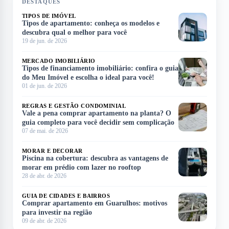
DESTAQUES
TIPOS DE IMÓVEL
Tipos de apartamento: conheça os modelos e
descubra qual o melhor para você
19 de jun. de 2026
MERCADO IMOBILIÁRIO
Tipos de financiamento imobiliário: confira o guia
do Meu Imóvel e escolha o ideal para você!
01 de jun. de 2026
REGRAS E GESTÃO CONDOMINIAL
Vale a pena comprar apartamento na planta? O
guia completo para você decidir sem complicação
07 de mai. de 2026
MORAR E DECORAR
Piscina na cobertura: descubra as vantagens de
morar em prédio com lazer no rooftop
28 de abr. de 2026
GUIA DE CIDADES E BAIRROS
Comprar apartamento em Guarulhos: motivos
para investir na região
09 de abr. de 2026