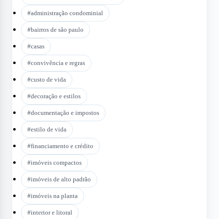
#
administração condominial
#
bairros de são paulo
#
casas
#
convivência e regras
#
custo de vida
#
decoração e estilos
#
documentação e impostos
#
estilo de vida
#
financiamento e crédito
#
imóveis compactos
#
imóveis de alto padrão
#
imóveis na planta
#
interior e litoral