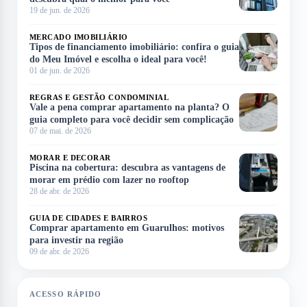
19 de jun. de 2026
MERCADO IMOBILIÁRIO
Tipos de financiamento imobiliário: confira o guia
do Meu Imóvel e escolha o ideal para você!
01 de jun. de 2026
REGRAS E GESTÃO CONDOMINIAL
Vale a pena comprar apartamento na planta? O
guia completo para você decidir sem complicação
07 de mai. de 2026
MORAR E DECORAR
Piscina na cobertura: descubra as vantagens de
morar em prédio com lazer no rooftop
28 de abr. de 2026
GUIA DE CIDADES E BAIRROS
Comprar apartamento em Guarulhos: motivos
para investir na região
09 de abr. de 2026
ACESSO RÁPIDO