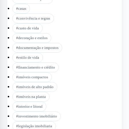
#
casas
#
convivência e regras
#
custo de vida
#
decoração e estilos
#
documentação e impostos
#
estilo de vida
#
financiamento e crédito
#
imóveis compactos
#
imóveis de alto padrão
#
imóveis na planta
#
interior e litoral
#
investimento imobiliário
#
legislação imobiliaria