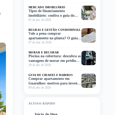
MERCADO IMOBILIÁRIO
Tipos de financiamento
s
imobiliário: confira o guia do
01 de jun. de 2026
Meu Imóvel e escolha o ideal para
você!
REGRAS E GESTÃO CONDOMINIAL
Vale a pena comprar
apartamento na planta? O guia
07 de mai. de 2026
completo para você decidir sem
complicação
MORAR E DECORAR
Piscina na cobertura: descubra as
vantagens de morar em prédio
28 de abr. de 2026
com lazer no rooftop
GUIA DE CIDADES E BAIRROS
Comprar apartamento em
Guarulhos: motivos para investir
09 de abr. de 2026
na região
ACESSO RÁPIDO
Início do blog
1