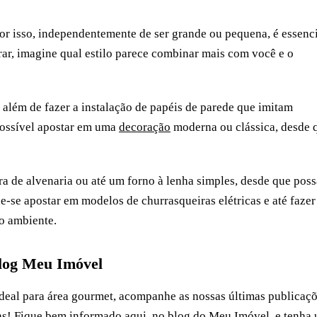
por isso, independentemente de ser grande ou pequena, é essenc
rar, imagine qual estilo parece combinar mais com você e o
, além de fazer a instalação de papéis de parede que imitam
possível apostar em uma
decoração
moderna ou clássica, desde 
ra de alvenaria ou até um forno à lenha simples, desde que poss
-se apostar em modelos de churrasqueiras elétricas e até fazer
lo ambiente.
log Meu Imóvel
deal para área gourmet, acompanhe as nossas últimas publicaç
ias! Fique bem informado aqui, no
blog
do Meu Imóvel, e tenha