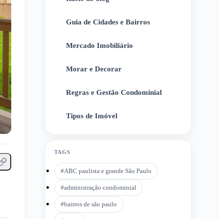
Guia de Cidades e Bairros
2
Mercado Imobiliário
3
Morar e Decorar
4
Regras e Gestão Condominial
5
Tipos de Imóvel
6
TAGS
#
ABC paulista e grande São Paulo
#
administração condominial
#
bairros de são paulo