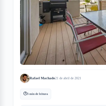
Rafael Machado
21 de abril de 2021
🕐
3
min de leitura