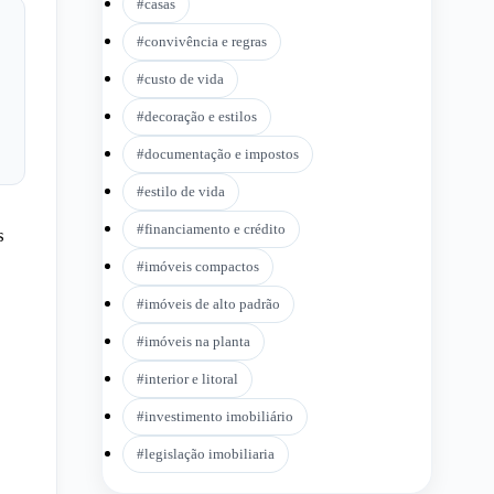
#
casas
#
convivência e regras
#
custo de vida
#
decoração e estilos
#
documentação e impostos
#
estilo de vida
#
financiamento e crédito
s
s
#
imóveis compactos
#
imóveis de alto padrão
#
imóveis na planta
#
interior e litoral
#
investimento imobiliário
#
legislação imobiliaria