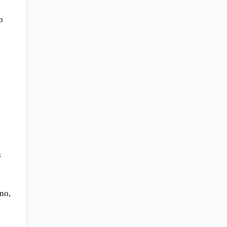
o
s
no,