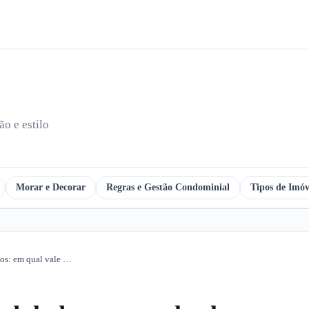
o e estilo
Morar e Decorar
Regras e Gestão Condominial
Tipos de Imóv
Móveis planejados ou modulados: em qual vale a pena investir?