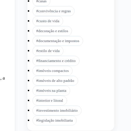
#
casas
#
convivência e regras
#
custo de vida
#
decoração e estilos
#
documentação e impostos
#
estilo de vida
#
financiamento e crédito
#
imóveis compactos
, a
#
imóveis de alto padrão
#
imóveis na planta
#
interior e litoral
#
investimento imobiliário
#
legislação imobiliaria