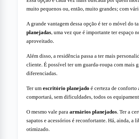
Essa opção é cada vez mais buscada por quem mor
muito pequenos ou, então, muito grandes; com vári
A grande vantagem dessa opção é ter o móvel do t
planejadas
, uma vez que é importante ter espaço 
aproveitado.
Além disso, a residência passa a ter mais personali
cliente. É possível ter um guarda-roupa com mais g
diferenciadas.
Ter um
escritório planejado
é certeza de conforto 
comportará, sem dificuldades, todos os equipament
O mesmo vale para
armários planejados
. Ter a c
sapatos e acessórios é reconfortante. Há, ainda, a
otimizado.