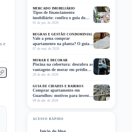
MERCADO IMOBILIÁRIO
Tipos de financiamento
imobiliário: confira o guia do
01 de jun. de 2026
Meu Imóvel e escolha o ideal para
você!
REGRAS E GESTÃO CONDOMINIAL
Vale a pena comprar
s e
apartamento na planta? O guia
07 de mai. de 2026
completo para você decidir sem
complicação
MORAR E DECORAR
Piscina na cobertura: descubra as
vantagens de morar em prédio
28 de abr. de 2026
com lazer no rooftop
GUIA DE CIDADES E BAIRROS
Comprar apartamento em
Guarulhos: motivos para investir
09 de abr. de 2026
na região
ACESSO RÁPIDO
Início do blog
1