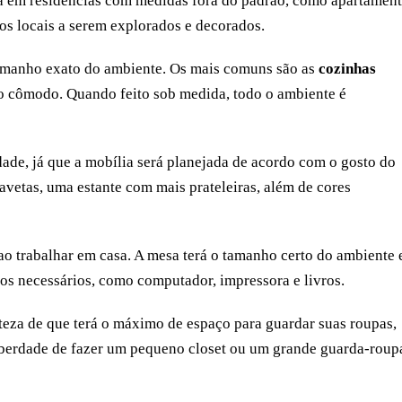
a em residências com medidas fora do padrão, como apartamen
os locais a serem explorados e decorados.
amanho exato do ambiente. Os mais comuns são as
cozinhas
no cômodo. Quando feito sob medida, todo o ambiente é
dade, já que a mobília será planejada de acordo com o gosto do
avetas, uma estante com mais prateleiras, além de cores
ao trabalhar em casa. A mesa terá o tamanho certo do ambiente 
os necessários, como computador, impressora e livros.
erteza de que terá o máximo de espaço para guardar suas roupas,
 liberdade de fazer um pequeno closet ou um grande guarda-roup