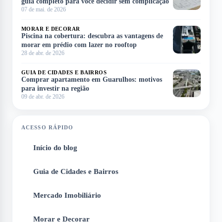
guia completo para você decidir sem complicação
07 de mai. de 2026
MORAR E DECORAR
Piscina na cobertura: descubra as vantagens de
morar em prédio com lazer no rooftop
28 de abr. de 2026
GUIA DE CIDADES E BAIRROS
Comprar apartamento em Guarulhos: motivos
para investir na região
09 de abr. de 2026
ACESSO RÁPIDO
Início do blog
1
Guia de Cidades e Bairros
2
Mercado Imobiliário
3
Morar e Decorar
4