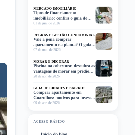
MERCADO IMOBILIÁRIO
Tipos de financiamento
imobiliário: confira o guia do
01 de jun. de 2026
Meu Imóvel e escolha o ideal para
você!
REGRAS E GESTÃO CONDOMINIAL
Vale a pena comprar
apartamento na planta? O guia
07 de mai. de 2026
completo para você decidir sem
complicação
MORAR E DECORAR
Piscina na cobertura: descubra as
vantagens de morar em prédio
28 de abr. de 2026
com lazer no rooftop
GUIA DE CIDADES E BAIRROS
Comprar apartamento em
Guarulhos: motivos para investir
09 de abr. de 2026
na região
ACESSO RÁPIDO
Início do blog
1