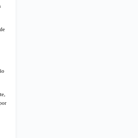
s
 de
ão
te,
por