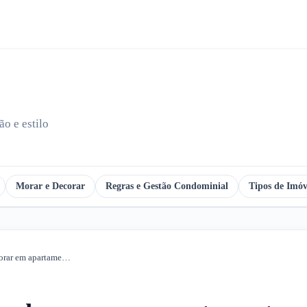
o e estilo
Morar e Decorar
Regras e Gestão Condominial
Tipos de Imóv
Conheça os prós e contras de morar em apartamentos em andar alto