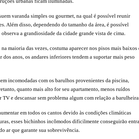
truções urbanas ficam iluminadas.
uem varanda simples ou gourmet, na qual é possível reunir
res. Além disso, dependendo do tamanho da área, é possível
o observa a grandiosidade da cidade grande vista de cima.
 na maioria das vezes, costuma aparecer nos pisos mais baixos
r dos anos, os andares inferiores tendem a suportar mais peso
em incomodadas com os barulhos provenientes da piscina,
etanto, quanto mais alto for seu apartamento, menos ruídos
stir TV e descansar sem problema algum com relação a barulheira
 aumentar em todos os cantos devido às condições climáticas
uras, esses bichinhos incômodos dificilmente conseguirão entr
 do ar que garante sua sobrevivência.