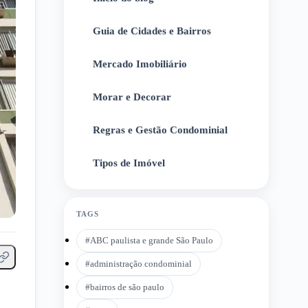
Guia de Cidades e Bairros
2
Mercado Imobiliário
3
Morar e Decorar
4
Regras e Gestão Condominial
5
Tipos de Imóvel
6
TAGS
#
ABC paulista e grande São Paulo
#
administração condominial
#
bairros de são paulo