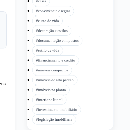
#
casas
#
convivência e regras
#
custo de vida
#
decoração e estilos
#
documentação e impostos
#
estilo de vida
#
financiamento e crédito
#
imóveis compactos
#
imóveis de alto padrão
ens
#
imóveis na planta
#
interior e litoral
#
investimento imobiliário
#
legislação imobiliaria