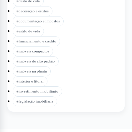
#
custo de vida
#
decoração e estilos
#
documentação e impostos
#
estilo de vida
#
financiamento e crédito
#
imóveis compactos
#
imóveis de alto padrão
#
imóveis na planta
#
interior e litoral
#
investimento imobiliário
#
legislação imobiliaria