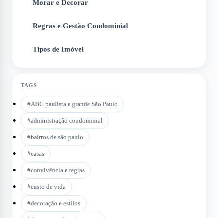
Morar e Decorar
4
Regras e Gestão Condominial
5
Tipos de Imóvel
6
TAGS
#
ABC paulista e grande São Paulo
#
administração condominial
#
bairros de são paulo
#
casas
#
convivência e regras
#
custo de vida
#
decoração e estilos