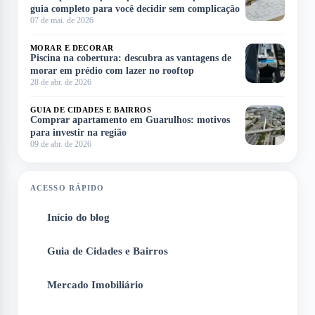
guia completo para você decidir sem complicação
07 de mai. de 2026
MORAR E DECORAR
Piscina na cobertura: descubra as vantagens de
morar em prédio com lazer no rooftop
28 de abr. de 2026
GUIA DE CIDADES E BAIRROS
Comprar apartamento em Guarulhos: motivos
para investir na região
09 de abr. de 2026
ACESSO RÁPIDO
Início do blog
1
Guia de Cidades e Bairros
2
Mercado Imobiliário
3