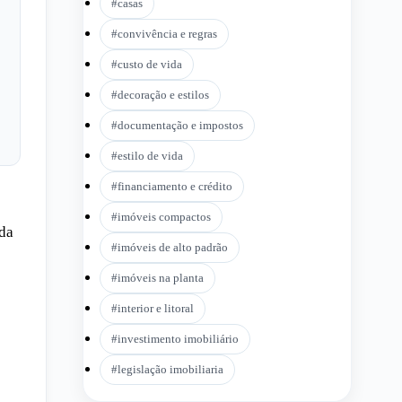
#
casas
#
convivência e regras
#
custo de vida
#
decoração e estilos
#
documentação e impostos
#
estilo de vida
#
financiamento e crédito
#
imóveis compactos
nda
#
imóveis de alto padrão
#
imóveis na planta
#
interior e litoral
#
investimento imobiliário
#
legislação imobiliaria