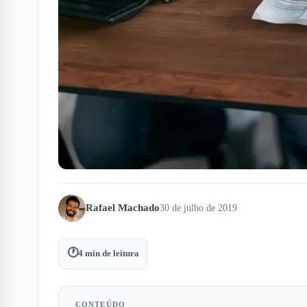
Rafael Machado
30 de julho de 2019
🕐
4
min de leitura
CONTEÚDO