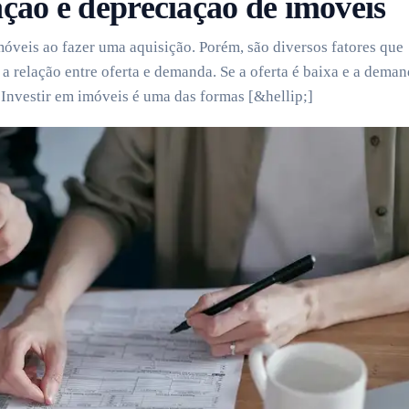
ção e depreciação de imóveis
óveis ao fazer uma aquisição. Porém, são diversos fatores que
s a relação entre oferta e demanda. Se a oferta é baixa e a dema
! Investir em imóveis é uma das formas [&hellip;]