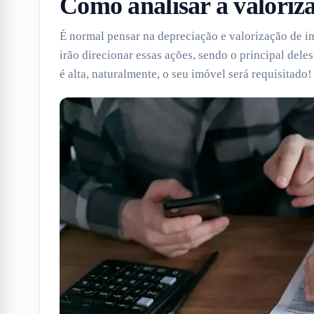
Como analisar a valoriza
É normal pensar na depreciação e valorização de im
irão direcionar essas ações, sendo o principal dele
é alta, naturalmente, o seu imóvel será requisitado