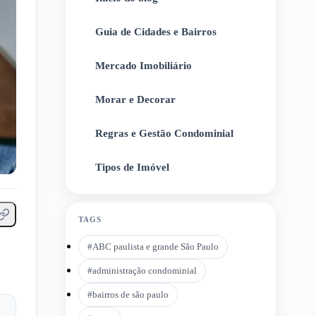
Guia de Cidades e Bairros
2
Mercado Imobiliário
3
Morar e Decorar
4
Regras e Gestão Condominial
5
Tipos de Imóvel
6
TAGS
#
ABC paulista e grande São Paulo
#
administração condominial
#
bairros de são paulo