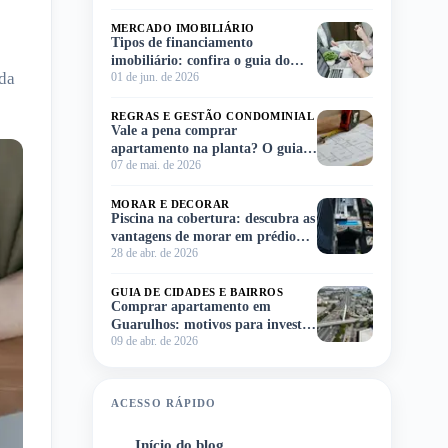
MERCADO IMOBILIÁRIO
Tipos de financiamento
imobiliário: confira o guia do
nda
01 de jun. de 2026
Meu Imóvel e escolha o ideal para
você!
REGRAS E GESTÃO CONDOMINIAL
Vale a pena comprar
apartamento na planta? O guia
07 de mai. de 2026
completo para você decidir sem
complicação
MORAR E DECORAR
Piscina na cobertura: descubra as
vantagens de morar em prédio
28 de abr. de 2026
com lazer no rooftop
GUIA DE CIDADES E BAIRROS
Comprar apartamento em
Guarulhos: motivos para investir
09 de abr. de 2026
na região
ACESSO RÁPIDO
Início do blog
1