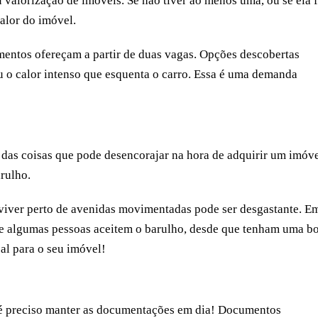
valorização de imóveis. Se não tiver ao menos uma, ou se ela 
valor do imóvel.
entos ofereçam a partir de duas vagas. Opções descobertas
 o calor intenso que esquenta o carro. Essa é uma demanda
as coisas que pode desencorajar na hora de adquirir um imóve
rulho.
s viver perto de avenidas movimentadas pode ser desgastante. E
ue algumas pessoas aceitem o barulho, desde que tenham uma b
al para o seu imóvel!
e é preciso manter as documentações em dia! Documentos