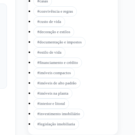
#
casas
#
convivência e regras
#
custo de vida
#
decoração e estilos
#
documentação e impostos
#
estilo de vida
#
financiamento e crédito
#
imóveis compactos
#
imóveis de alto padrão
#
imóveis na planta
#
interior e litoral
#
investimento imobiliário
#
legislação imobiliaria