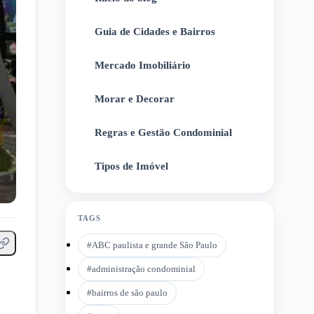
Guia de Cidades e Bairros
2
Mercado Imobiliário
3
Morar e Decorar
4
Regras e Gestão Condominial
5
Tipos de Imóvel
6
TAGS
#
ABC paulista e grande São Paulo
#
administração condominial
#
bairros de são paulo