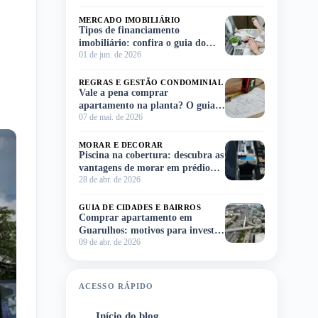
MERCADO IMOBILIÁRIO
Tipos de financiamento
imobiliário: confira o guia do
01 de jun. de 2026
Meu Imóvel e escolha o ideal para
você!
REGRAS E GESTÃO CONDOMINIAL
Vale a pena comprar
apartamento na planta? O guia
07 de mai. de 2026
completo para você decidir sem
complicação
MORAR E DECORAR
Piscina na cobertura: descubra as
vantagens de morar em prédio
28 de abr. de 2026
com lazer no rooftop
GUIA DE CIDADES E BAIRROS
Comprar apartamento em
Guarulhos: motivos para investir
09 de abr. de 2026
na região
ACESSO RÁPIDO
Início do blog
1