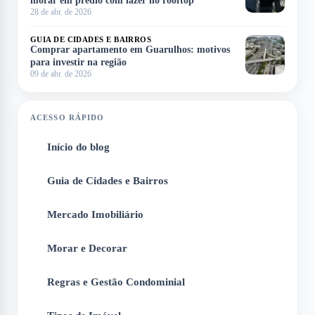
morar em prédio com lazer no rooftop
28 de abr. de 2026
GUIA DE CIDADES E BAIRROS
Comprar apartamento em Guarulhos: motivos
para investir na região
09 de abr. de 2026
ACESSO RÁPIDO
Início do blog
1
Guia de Cidades e Bairros
2
Mercado Imobiliário
3
Morar e Decorar
4
Regras e Gestão Condominial
5