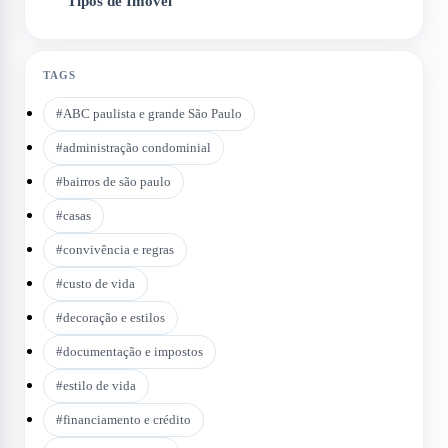
Tipos de Imóvel
6
TAGS
#
ABC paulista e grande São Paulo
#
administração condominial
#
bairros de são paulo
#
casas
#
convivência e regras
#
custo de vida
#
decoração e estilos
#
documentação e impostos
#
estilo de vida
#
financiamento e crédito