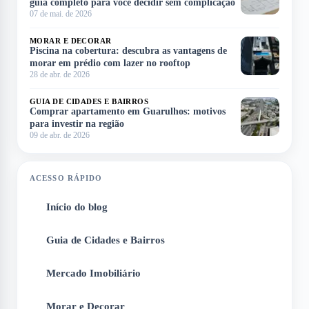
guia completo para você decidir sem complicação
07 de mai. de 2026
MORAR E DECORAR
Piscina na cobertura: descubra as vantagens de
morar em prédio com lazer no rooftop
28 de abr. de 2026
GUIA DE CIDADES E BAIRROS
Comprar apartamento em Guarulhos: motivos
para investir na região
09 de abr. de 2026
ACESSO RÁPIDO
Início do blog
1
Guia de Cidades e Bairros
2
Mercado Imobiliário
3
Morar e Decorar
4