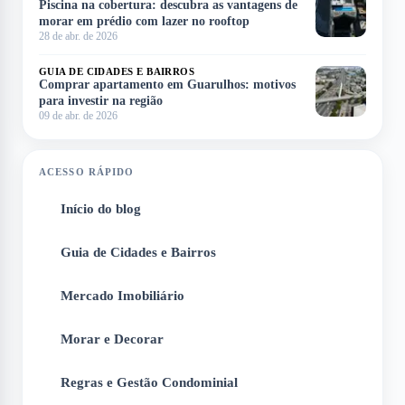
Piscina na cobertura: descubra as vantagens de
morar em prédio com lazer no rooftop
28 de abr. de 2026
GUIA DE CIDADES E BAIRROS
Comprar apartamento em Guarulhos: motivos
para investir na região
09 de abr. de 2026
ACESSO RÁPIDO
Início do blog
1
Guia de Cidades e Bairros
2
Mercado Imobiliário
3
Morar e Decorar
4
Regras e Gestão Condominial
5