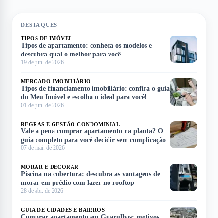
DESTAQUES
TIPOS DE IMÓVEL
Tipos de apartamento: conheça os modelos e
descubra qual o melhor para você
19 de jun. de 2026
MERCADO IMOBILIÁRIO
Tipos de financiamento imobiliário: confira o guia
do Meu Imóvel e escolha o ideal para você!
01 de jun. de 2026
REGRAS E GESTÃO CONDOMINIAL
Vale a pena comprar apartamento na planta? O
guia completo para você decidir sem complicação
07 de mai. de 2026
MORAR E DECORAR
Piscina na cobertura: descubra as vantagens de
morar em prédio com lazer no rooftop
28 de abr. de 2026
GUIA DE CIDADES E BAIRROS
Comprar apartamento em Guarulhos: motivos