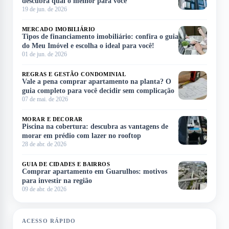
descubra qual o melhor para você
19 de jun. de 2026
MERCADO IMOBILIÁRIO
Tipos de financiamento imobiliário: confira o guia
do Meu Imóvel e escolha o ideal para você!
01 de jun. de 2026
REGRAS E GESTÃO CONDOMINIAL
Vale a pena comprar apartamento na planta? O
guia completo para você decidir sem complicação
07 de mai. de 2026
MORAR E DECORAR
Piscina na cobertura: descubra as vantagens de
morar em prédio com lazer no rooftop
28 de abr. de 2026
GUIA DE CIDADES E BAIRROS
Comprar apartamento em Guarulhos: motivos
para investir na região
09 de abr. de 2026
ACESSO RÁPIDO