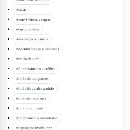
#
casas
#
convivência e regras
#
custo de vida
#
decoração e estilos
#
documentação e impostos
#
estilo de vida
#
financiamento e crédito
#
imóveis compactos
#
imóveis de alto padrão
#
imóveis na planta
#
interior e litoral
#
investimento imobiliário
#
legislação imobiliaria