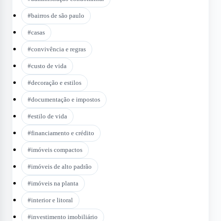
#
bairros de são paulo
#
casas
#
convivência e regras
#
custo de vida
#
decoração e estilos
#
documentação e impostos
#
estilo de vida
#
financiamento e crédito
#
imóveis compactos
#
imóveis de alto padrão
#
imóveis na planta
#
interior e litoral
#
investimento imobiliário