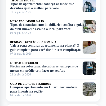
TIPOS DE IMÓVEL
Tipos de apartamento: conheça os modelos e
descubra qual o melhor para você
19 de jun. de 2026
MERCADO IMOBILIÁRIO
Tipos de financiamento imobiliário: confira o guia
do Meu Imóvel e escolha o ideal para você!
01 de jun. de 2026
REGRAS E GESTÃO CONDOMINIAL
Vale a pena comprar apartamento na planta? O
guia completo para você decidir sem complicação
07 de mai. de 2026
MORAR E DECORAR
Piscina na cobertura: descubra as vantagens de
morar em prédio com lazer no rooftop
28 de abr. de 2026
GUIA DE CIDADES E BAIRROS
Comprar apartamento em Guarulhos: motivos
para investir na região
09 de abr. de 2026