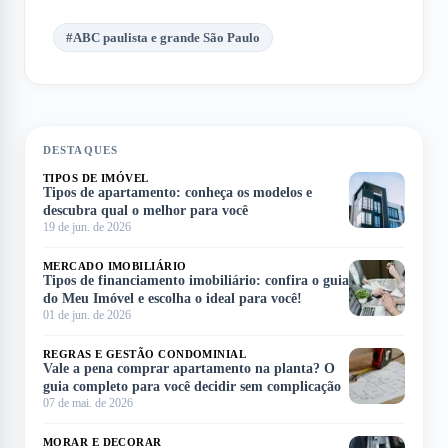
#
ABC paulista e grande São Paulo
DESTAQUES
TIPOS DE IMÓVEL
Tipos de apartamento: conheça os modelos e
descubra qual o melhor para você
19 de jun. de 2026
MERCADO IMOBILIÁRIO
Tipos de financiamento imobiliário: confira o guia
do Meu Imóvel e escolha o ideal para você!
01 de jun. de 2026
REGRAS E GESTÃO CONDOMINIAL
Vale a pena comprar apartamento na planta? O
guia completo para você decidir sem complicação
07 de mai. de 2026
MORAR E DECORAR