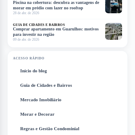
Piscina na cobertura: descubra as vantagens de
morar em prédio com lazer no rooftop
28 de abr. de 2026
GUIA DE CIDADES E BAIRROS
Comprar apartamento em Guarulhos: motivos
para investir na região
09 de abr. de 2026
ACESSO RÁPIDO
Início do blog
1
Guia de Cidades e Bairros
2
Mercado Imobiliário
3
Morar e Decorar
4
Regras e Gestão Condominial
5