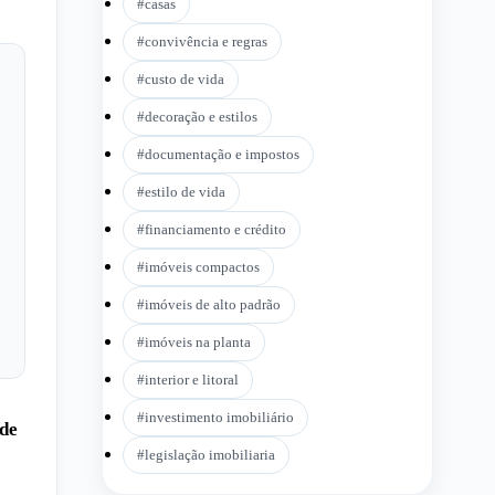
#
casas
#
convivência e regras
#
custo de vida
#
decoração e estilos
#
documentação e impostos
#
estilo de vida
#
financiamento e crédito
#
imóveis compactos
#
imóveis de alto padrão
#
imóveis na planta
#
interior e litoral
#
investimento imobiliário
ade
#
legislação imobiliaria