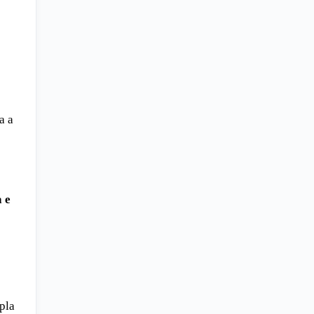
a a
a e
pla