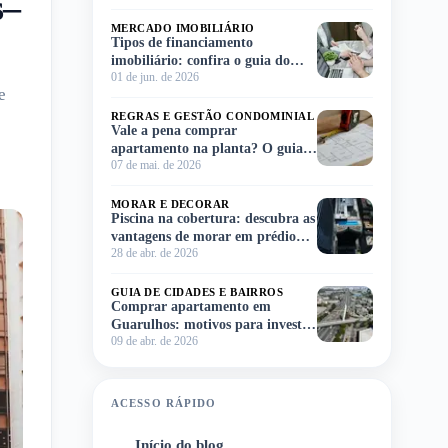
s–
MERCADO IMOBILIÁRIO
Tipos de financiamento
imobiliário: confira o guia do
01 de jun. de 2026
Meu Imóvel e escolha o ideal para
e
você!
REGRAS E GESTÃO CONDOMINIAL
Vale a pena comprar
apartamento na planta? O guia
07 de mai. de 2026
completo para você decidir sem
complicação
MORAR E DECORAR
Piscina na cobertura: descubra as
vantagens de morar em prédio
28 de abr. de 2026
com lazer no rooftop
GUIA DE CIDADES E BAIRROS
Comprar apartamento em
Guarulhos: motivos para investir
09 de abr. de 2026
na região
ACESSO RÁPIDO
Início do blog
1