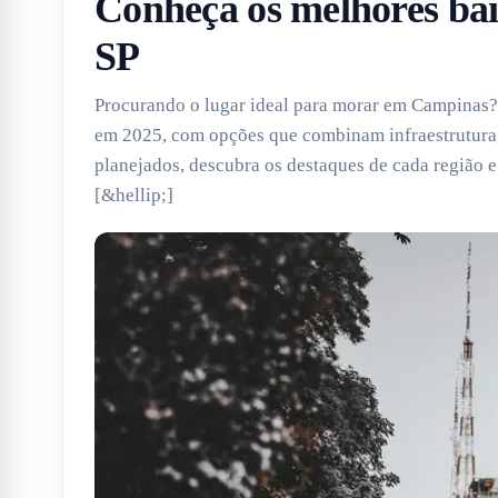
Conheça os melhores ba
SP
Procurando o lugar ideal para morar em Campinas?
em 2025, com opções que combinam infraestrutura, 
planejados, descubra os destaques de cada região e
[&hellip;]