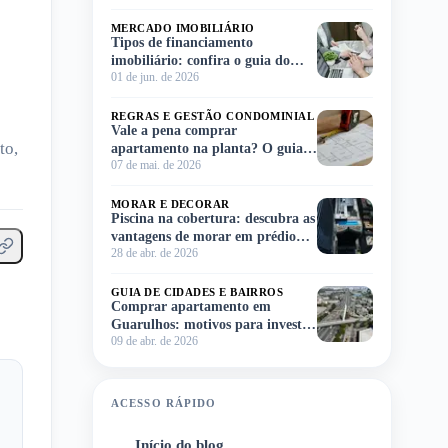
MERCADO IMOBILIÁRIO
Tipos de financiamento
imobiliário: confira o guia do
01 de jun. de 2026
Meu Imóvel e escolha o ideal para
você!
REGRAS E GESTÃO CONDOMINIAL
Vale a pena comprar
to,
apartamento na planta? O guia
07 de mai. de 2026
completo para você decidir sem
complicação
MORAR E DECORAR
Piscina na cobertura: descubra as
vantagens de morar em prédio
28 de abr. de 2026
com lazer no rooftop
GUIA DE CIDADES E BAIRROS
Comprar apartamento em
Guarulhos: motivos para investir
09 de abr. de 2026
na região
ACESSO RÁPIDO
Início do blog
1