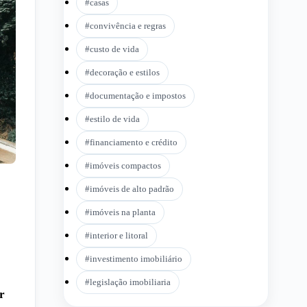
#
casas
#
convivência e regras
#
custo de vida
#
decoração e estilos
#
documentação e impostos
#
estilo de vida
#
financiamento e crédito
#
imóveis compactos
#
imóveis de alto padrão
#
imóveis na planta
#
interior e litoral
#
investimento imobiliário
#
legislação imobiliaria
r