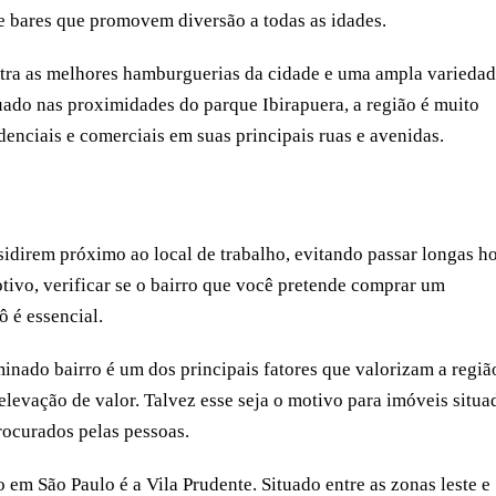
s e bares que promovem diversão a todas as idades.
ntra as melhores hamburguerias da cidade e uma ampla varieda
tuado nas proximidades do parque Ibirapuera, a região é muito
enciais e comerciais em suas principais ruas e avenidas.
sidirem próximo ao local de trabalho, evitando passar longas h
otivo, verificar se o bairro que você pretende comprar um
ô é essencial.
minado bairro é um dos principais fatores que valorizam a regiã
levação de valor. Talvez esse seja o motivo para imóveis situa
rocurados pelas pessoas.
 em São Paulo é a Vila Prudente. Situado entre as zonas leste e