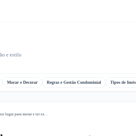
o e estilo
Morar e Decorar
Regras e Gestão Condominial
Tipos de Imóv
Como escolher o melhor lugar para morar e ter excelente qualidade de vida?