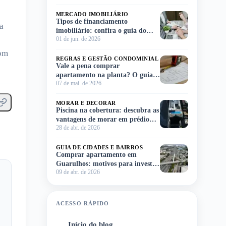
MERCADO IMOBILIÁRIO
Tipos de financiamento
a
imobiliário: confira o guia do
01 de jun. de 2026
Meu Imóvel e escolha o ideal para
você!
com
REGRAS E GESTÃO CONDOMINIAL
Vale a pena comprar
apartamento na planta? O guia
07 de mai. de 2026
completo para você decidir sem
complicação
MORAR E DECORAR
Piscina na cobertura: descubra as
vantagens de morar em prédio
28 de abr. de 2026
com lazer no rooftop
GUIA DE CIDADES E BAIRROS
Comprar apartamento em
Guarulhos: motivos para investir
09 de abr. de 2026
na região
ACESSO RÁPIDO
Início do blog
1