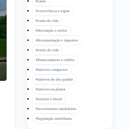
#
casas
#
convivência e regras
#
custo de vida
#
decoração e estilos
#
documentação e impostos
#
estilo de vida
#
financiamento e crédito
#
imóveis compactos
#
imóveis de alto padrão
#
imóveis na planta
#
interior e litoral
#
investimento imobiliário
#
legislação imobiliaria