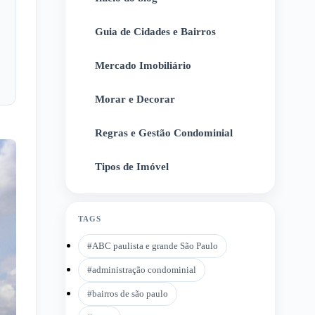
Guia de Cidades e Bairros
2
Mercado Imobiliário
3
Morar e Decorar
4
Regras e Gestão Condominial
5
Tipos de Imóvel
6
TAGS
#
ABC paulista e grande São Paulo
#
administração condominial
#
bairros de são paulo