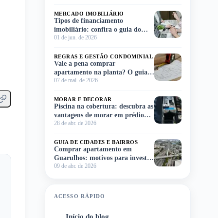
MERCADO IMOBILIÁRIO
Tipos de financiamento
imobiliário: confira o guia do
01 de jun. de 2026
Meu Imóvel e escolha o ideal para
você!
REGRAS E GESTÃO CONDOMINIAL
Vale a pena comprar
apartamento na planta? O guia
07 de mai. de 2026
completo para você decidir sem
complicação
MORAR E DECORAR
Piscina na cobertura: descubra as
vantagens de morar em prédio
28 de abr. de 2026
com lazer no rooftop
GUIA DE CIDADES E BAIRROS
Comprar apartamento em
Guarulhos: motivos para investir
09 de abr. de 2026
na região
ACESSO RÁPIDO
Início do blog
1