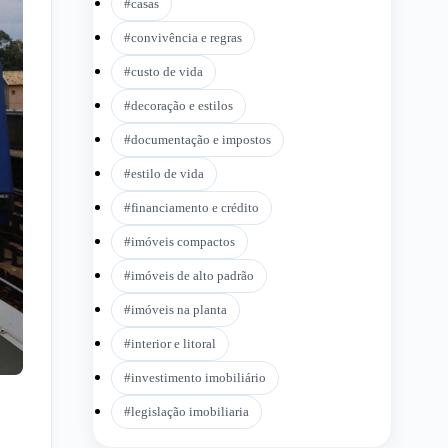
#
casas
#
convivência e regras
#
custo de vida
#
decoração e estilos
#
documentação e impostos
#
estilo de vida
#
financiamento e crédito
#
imóveis compactos
#
imóveis de alto padrão
#
imóveis na planta
#
interior e litoral
#
investimento imobiliário
#
legislação imobiliaria