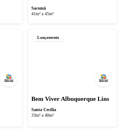
Sacomã
41m² a 45m²
Lançamento
Bem Viver Albuquerque Lins
Santa Cecilia
33m² a 40m²