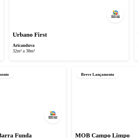
Urbano First
Aricanduva
32m² a 38m²
mento
Breve Lançamento
arra Funda
MOB Campo Limpo