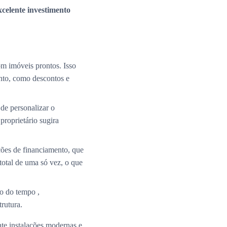
xcelente investimento
m imóveis prontos. Isso
nto, como descontos e
de personalizar o
roprietário sugira
ções de financiamento, que
total de uma só vez, o que
o do tempo ,
rutura.
te instalações modernas e