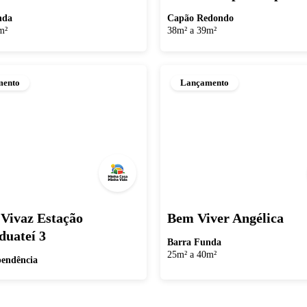
nda
Capão Redondo
m²
38m² a 39m²
mento
Lançamento
Vivaz Estação
Bem Viver Angélica
uateí 3
Barra Funda
25m² a 40m²
pendência