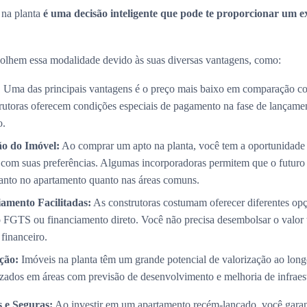
 na planta
é uma decisão inteligente que pode te proporcionar um e
olhem essa modalidade devido às suas diversas vantagens, como:
:
Uma das principais vantagens é o preço mais baixo em comparação co
trutoras oferecem condições especiais de pagamento na fase de lançame
o.
ão do Imóvel:
Ao comprar um apto na planta, você tem a oportunidade 
com suas preferências. Algumas incorporadoras permitem que o futuro p
 tanto no apartamento quanto nas áreas comuns.
amento Facilitadas:
As construtoras costumam oferecer diferentes op
 FGTS ou financiamento direto. Você não precisa desembolsar o valor 
 financeiro.
ção:
Imóveis na planta têm um grande potencial de valorização ao long
izados em áreas com previsão de desenvolvimento e melhoria de infraest
 e Seguras:
Ao investir em um apartamento recém-lançado, você garan