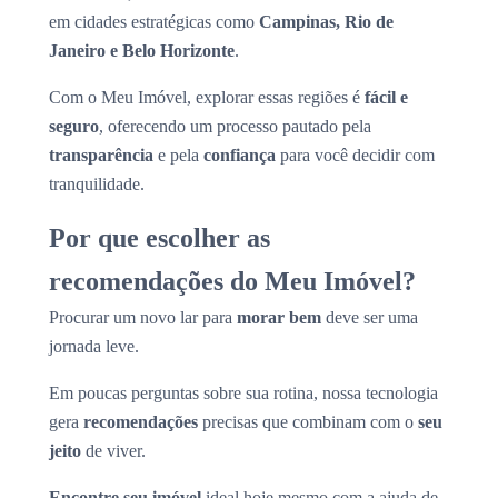
em cidades estratégicas como
Campinas, Rio de
Janeiro e Belo Horizonte
.
Com o Meu Imóvel, explorar essas regiões é
fácil e
seguro
, oferecendo um processo pautado pela
transparência
e pela
confiança
para você decidir com
tranquilidade.
Por que escolher as
recomendações do Meu Imóvel?
Procurar um novo lar para
morar bem
deve ser uma
jornada leve.
Em poucas perguntas sobre sua rotina, nossa tecnologia
gera
recomendações
precisas que combinam com o
seu
jeito
de viver.
Encontre seu imóvel
ideal hoje mesmo com a ajuda de