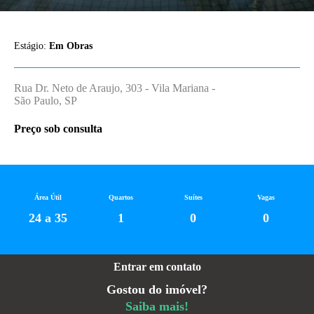
Estágio:
Em Obras
Rua Dr. Neto de Araujo, 303 - Vila Mariana -
São Paulo, SP
Preço sob consulta
Área Útil
Quartos
Suítes
Vagas
24 a 35
1
0
0
Entrar em contato
Gostou do imóvel?
Saiba mais!