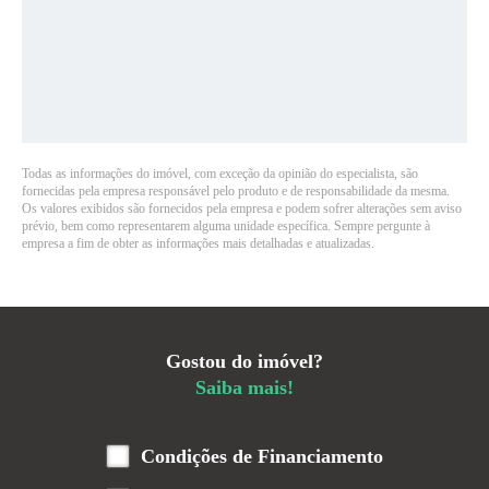
Todas as informações do imóvel, com exceção da opinião do especialista, são
fornecidas pela empresa responsável pelo produto e de responsabilidade da mesma.
Os valores exibidos são fornecidos pela empresa e podem sofrer alterações sem aviso
prévio, bem como representarem alguma unidade específica. Sempre pergunte à
empresa a fim de obter as informações mais detalhadas e atualizadas.
Gostou do imóvel?
Saiba mais!
Condições de Financiamento