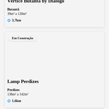
Vértice Butantã by Diálogo
Butantã
39m² a 120m²
3,7km
Em Construção
Lamp Perdizes
Perdizes
138m² a 142m²
1,6km