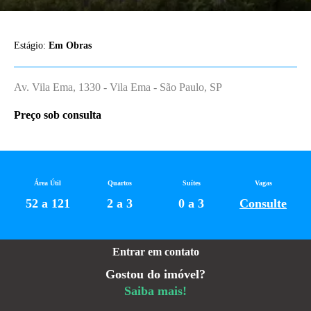
Estágio:
Em Obras
Av. Vila Ema, 1330 - Vila Ema - São Paulo, SP
Preço sob consulta
Área Útil
Quartos
Suítes
Vagas
52 a 121
2 a 3
0 a 3
Consulte
Entrar em contato
Gostou do imóvel?
Saiba mais!