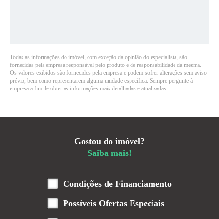
Todas as informações do imóvel, com exceção da opinião do especialista, são
fornecidas pela empresa responsável pelo produto e de responsabilidade da mesma.
Os valores exibidos são fornecidos pela empresa e podem sofrer alterações sem aviso
prévio, bem como representarem alguma unidade específica. Sempre pergunte à
empresa a fim de obter as informações mais detalhadas e atualizadas.
Gostou do imóvel?
Saiba mais!
Condições de Financiamento
Possíveis Ofertas Especiais