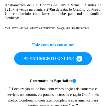
Apartamentos de 2 e 3 dorms de 52m² a 97m² + 3 suítes de
121m², à venda na planta a 270m da Estação Oratório do Metrô.
Um condomínio com lazer de clube para toda a família.
Conheça!
Meu Imóvel
›
SP
›
São Paulo
›
Vila Ema
›
Parque Diálogo Vila Ema Residences
Fale com um consultor
ATENDIMENTO ONLINE
Comentário do Especialista
“
Localização muito boa, com várias opções de comércio e
serviços no entorno, e a poucos metros da estação Oratório do
metrô. Condomínio com lazer completo e apartamentos para
”
singles, casais jovens e famílias.