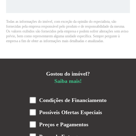
Todas as informações do imóvel, com exceção da opinião do especialista, são
fornecidas pela empresa responsável pelo produto e de responsabilidade da mesma.
Os valores exibidos são fornecidos pela empresa e podem sofrer alterações sem aviso
prévio, bem como representarem alguma unidade específica. Sempre pergunte à
empresa a fim de obter as informações mais detalhadas e atualizadas.
Gostou do imóvel?
Saiba mais!
Condições de Financiamento
Possíveis Ofertas Especiais
Preços e Pagamentos