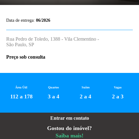
Data de entrega:
06/2026
Rua Pedro de Toledo, 1388 - Vila Clementino -
São Paulo, SP
Preço sob consulta
Área Útil
Quartos
Suítes
Vagas
112 a 178
3 a 4
2 a 4
2 a 3
Entrar em contato
Gostou do imóvel?
Saiba mais!