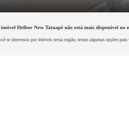
o imóvel
Helbor New Tatuapé
não está mais disponível no n
ocê se interessou por imóveis nessa região, temos algumas opções para 
strução
Pronto para morar
e Tatuapé Condomínio
GranDiálogo Vila Matil