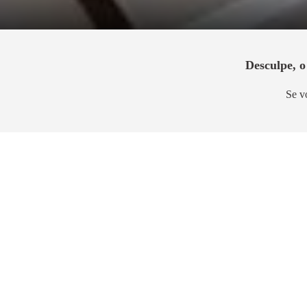
Desculpe, 
Se v
Pronto para morar
Em Con
Home Resort Penha
Vitrin