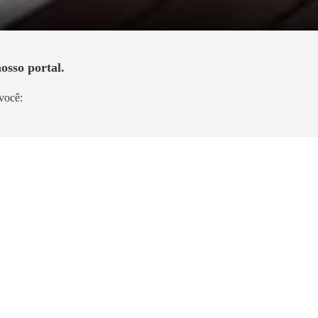
osso portal.
você:
Pronto para morar
de -
Landmark Tatuapé by Diálogo