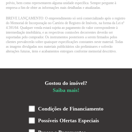
prévio, bem como representarem alguma unidade específica. Sempre pergunte à
empresa a fim de obter as informações mais detalhadas e atualizadas.
BREVE LANÇAMENTO: O empreendimento só será comercializado após o registro
do Memorial de Incorporação no Cartório de Registro de Imóveis, na forma da Lei nº
4.591/64. Qualquer venda estará sujeita ao pagamento do valor correspondente à
intermediação imobiliária, e as respectivas comissões decorrentes deverão ser
suportadas pelo comprador. Os instrumentos posteriores a serem firmados pelos
clientes prevalecerão sobre quaisquer especificações constantes neste material. Todas
as imagens divulgadas nos materiais publicitários são preliminares e sofrerão
alterações futuras, itens e acabamentos entregues conforme memorial descritivo.
Gostou do imóvel?
Saiba mais!
Condições de Financiamento
Possíveis Ofertas Especiais