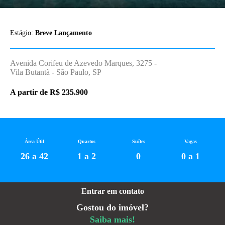
Estágio:
Breve Lançamento
Avenida Corifeu de Azevedo Marques, 3275 -
Vila Butantã - São Paulo, SP
A partir de R$ 235.900
Área Útil
Quartos
Suítes
Vagas
26 a 42
1 a 2
0
0 a 1
Entrar em contato
Gostou do imóvel?
Saiba mais!