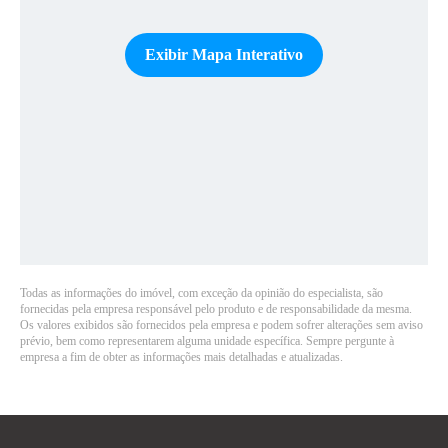
Exibir Mapa Interativo
Todas as informações do imóvel, com exceção da opinião do especialista, são
fornecidas pela empresa responsável pelo produto e de responsabilidade da mesma.
Os valores exibidos são fornecidos pela empresa e podem sofrer alterações sem aviso
prévio, bem como representarem alguma unidade específica. Sempre pergunte à
empresa a fim de obter as informações mais detalhadas e atualizadas.