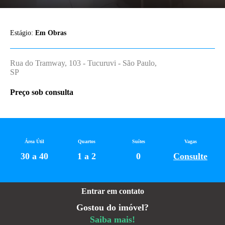
Estágio:
Em Obras
Rua do Tramway, 103 - Tucuruvi - São Paulo,
SP
Preço sob consulta
Área Útil
Quartos
Suítes
Vagas
30 a 40
1 a 2
0
Consulte
Entrar em contato
Gostou do imóvel?
Saiba mais!