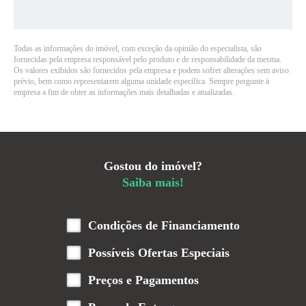
Todas as informações do imóvel, com exceção da opinião do especialista, são
fornecidas pela empresa responsável pelo produto e de responsabilidade da mesma.
Os valores exibidos são fornecidos pela empresa e podem sofrer alterações sem aviso
prévio, bem como representarem alguma unidade específica. Sempre pergunte à
empresa a fim de obter as informações mais detalhadas e atualizadas.
Gostou do imóvel?
Saiba mais!
Condições de Financiamento
Possíveis Ofertas Especiais
Preços e Pagamentos