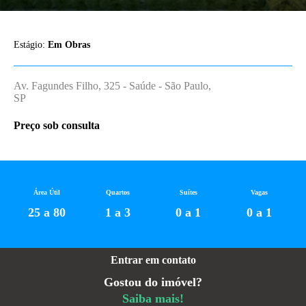
Estágio:
Em Obras
Av. Fagundes Filho, 325 - Saúde - São Paulo,
SP
Preço sob consulta
Área Útil
Quartos
Suítes
Vagas
25 a 80
1 a 3
0 a 1
0 a 1
Entrar em contato
Gostou do imóvel?
Saiba mais!