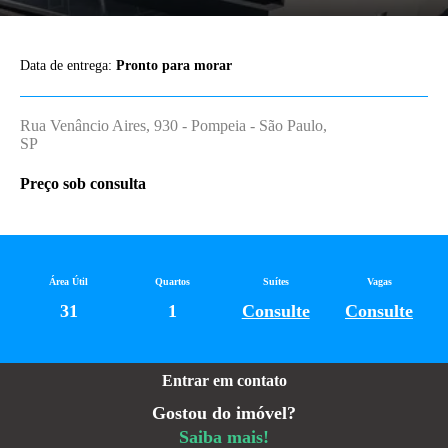
Data de entrega:
Pronto para morar
Rua Venâncio Aires, 930 - Pompeia - São Paulo,
SP
Preço sob consulta
Área Útil
Quartos
Suítes
Vagas
31
1
Consulte
Consulte
Entrar em contato
Gostou do imóvel?
Saiba mais!