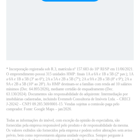
*
Incorporação registrada sob R.3, matrícula nº 157.683 do 10º RI/SP em 11/06/2021.
O empreendimento possui 315 unidades HMP: finais 1A a 6A e 1B a 5B (2º pav.); 1A
a 6A e 1B a 5B (3º ao 6º); 2A a 5A e 2B a 5B (7º); 2A a 9A e 2B a 5B (8º e 9º); 2A a
9A e 2B a 5B (10º ao 28º). As HMP destinam-se a famílias com renda até 10 salários
mínimos (Dec. 64.895/2026), mediante certidão de enquadramento (Dec.
63.130/2024). Documentos são responsabilidade do adquirente. Intermediação por
imobiliárias cadastradas, incluindo Evenmob Consultoria de Imóveis Ltda. – CRECI
J-20242 – CNPJ 09.285.569/0001-15. Vendas sujeitas a comissão paga pelo
comprador. Fonte: Google Maps – jan/2026
.
Todas as informações do imóvel, com exceção da opinião do especialista, são
fornecidas pela empresa responsável pelo produto e de responsabilidade da mesma.
Os valores exibidos são fornecidos pela empresa e podem sofrer alterações sem aviso
prévio, bem como representarem alguma unidade específica. Sempre pergunte à