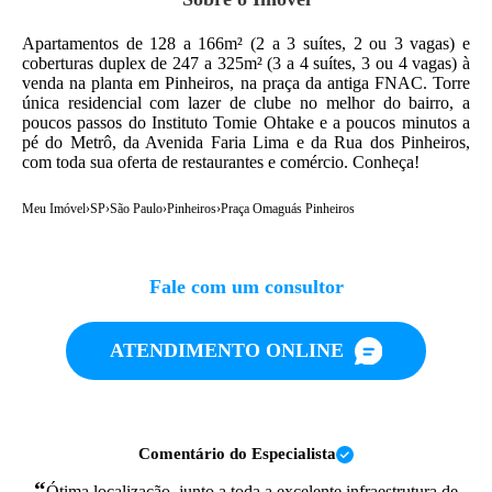
Apartamentos de 128 a 166m² (2 a 3 suítes, 2 ou 3 vagas) e
coberturas duplex de 247 a 325m² (3 a 4 suítes, 3 ou 4 vagas) à
venda na planta em Pinheiros, na praça da antiga FNAC. Torre
única residencial com lazer de clube no melhor do bairro, a
poucos passos do Instituto Tomie Ohtake e a poucos minutos a
pé do Metrô, da Avenida Faria Lima e da Rua dos Pinheiros,
com toda sua oferta de restaurantes e comércio. Conheça!
Meu Imóvel
›
SP
›
São Paulo
›
Pinheiros
›
Praça Omaguás Pinheiros
Fale com um consultor
ATENDIMENTO ONLINE
Comentário do Especialista
“
Ótima localização, junto a toda a excelente infraestrutura de