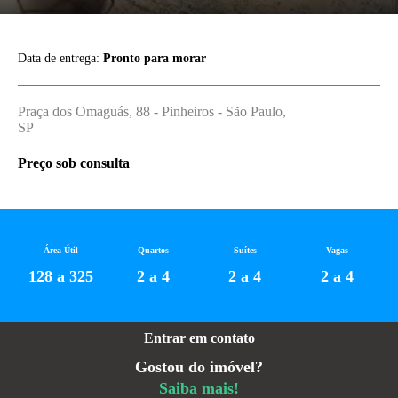
Data de entrega:
Pronto para morar
Praça dos Omaguás, 88 - Pinheiros - São Paulo,
SP
Preço sob consulta
Área Útil
Quartos
Suítes
Vagas
128 a 325
2 a 4
2 a 4
2 a 4
Entrar em contato
Gostou do imóvel?
Saiba mais!