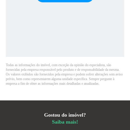
Todas as informações do imóvel, com exceção da opinião do especialista, são
fornecidas pela empresa responsável pelo produto e de responsabilidade da mesma.
Os valores exibidos são fornecidos pela empresa e podem sofrer alterações sem aviso
prévio, bem como representarem alguma unidade específica. Sempre pergunte à
empresa a fim de obter as informações mais detalhadas e atualizadas.
Gostou do imóvel?
Saiba mais!