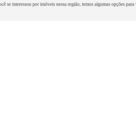
ocê se interessou por imóveis nessa região, temos algumas opções para 
 para morar
Estação Itaquera 3