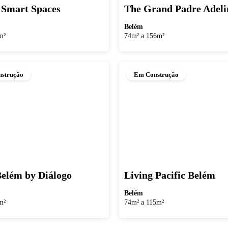
Smart Spaces
The Grand Padre Adeli
Belém
m²
74m² a 156m²
strução
Em Construção
elém by Diálogo
Living Pacific Belém
Belém
m²
74m² a 115m²