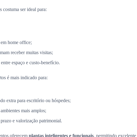
 costuma ser ideal para:
 em home office;
mam receber muitas visitas;
entre espaço e custo-benefício.
tos é mais indicado para:
 extra para escritório ou hóspedes;
 ambientes mais amplos;
razo e valorização patrimonial.
entos oferecem
plantas inteligentes e funcionais
, permitindo excelent