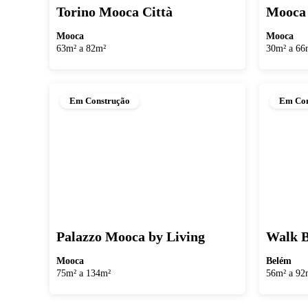
Torino Mooca Città
Mooca 
Mooca
Mooca
63m² a 82m²
30m² a 66
Em Construção
Em Con
Palazzo Mooca by Living
Walk B
Mooca
Belém
75m² a 134m²
56m² a 92