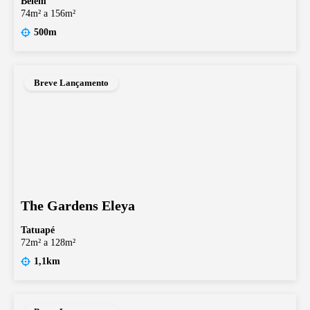
Belém
74m² a 156m²
500m
Breve Lançamento
The Gardens Eleya
Tatuapé
72m² a 128m²
1,1km