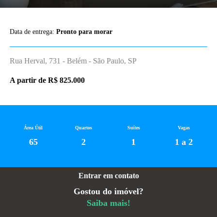
Data de entrega:
Pronto para morar
Rua Herval, 731 - Belém - São Paulo, SP
A partir de R$ 825.000
Área Útil
Quartos
Suítes
Vagas
65
2
1
1 a 2
Entrar em contato
Gostou do imóvel?
Saiba mais!