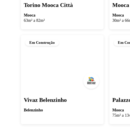
Torino Mooca Città
Mooca 
Mooca
Mooca
63m² a 82m²
30m² a 66
Em Construção
Em Con
Vivaz Belenzinho
Palazz
Belenzinho
Mooca
75m² a 13