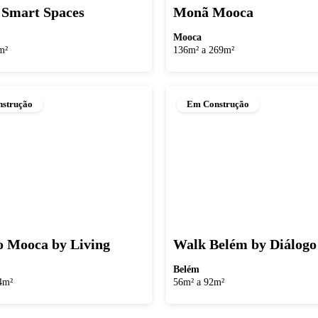
Smart Spaces
Monã Mooca
Mooca
m²
136m² a 269m²
strução
Em Construção
o Mooca by Living
Walk Belém by Diálogo
Belém
4m²
56m² a 92m²