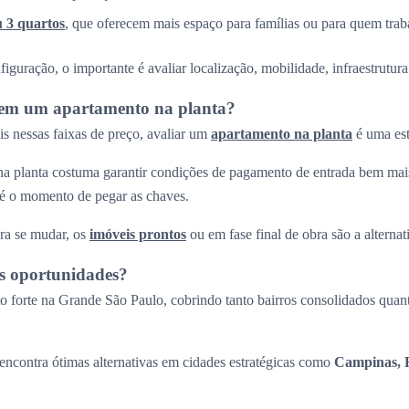
u 3 quartos
, que oferecem mais espaço para famílias ou para quem trab
guração, o importante é avaliar localização, mobilidade, infraestrutura 
r em um apartamento na planta?
s nessas faixas de preço, avaliar um
apartamento na planta
é uma est
a planta costuma garantir condições de pagamento de entrada bem mais
até o momento de pegar as chaves.
ra se mudar, os
imóveis prontos
ou em fase final de obra são a alternati
s oportunidades?
 forte na Grande São Paulo, cobrindo tanto bairros consolidados quant
ncontra ótimas alternativas em cidades estratégicas como
Campinas, R