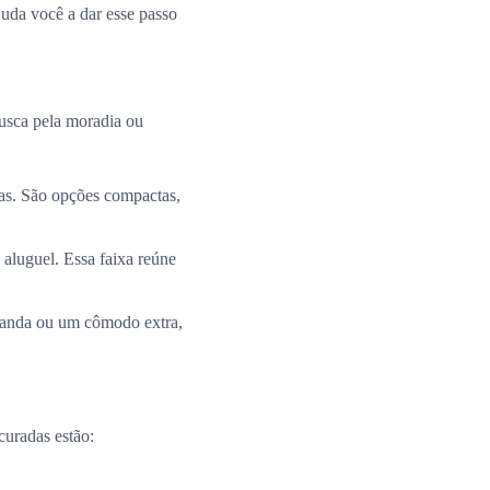
uda você a dar esse passo
busca pela moradia ou
ias. São opções compactas,
 aluguel. Essa faixa reúne
aranda ou um cômodo extra,
curadas estão: