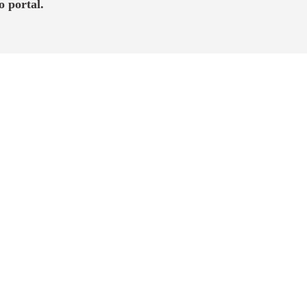
o portal.
Sul. Surpreenda-se com o alto padrão de
, shopping, restaurantes.
”
lazer completo.