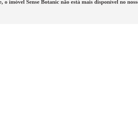
e, o imóvel
Sense Botanic
não está mais disponível no noss
Sobre o Imóvel
ue você e sua família precisam a poucos metros do Shopping Jardim 
Comentário do Especialista
da no Morumbi, próximo de todas as facilidades, como comércio, escolas
 qualidade da Exto muito presente, com apartamentos confortáveis e 