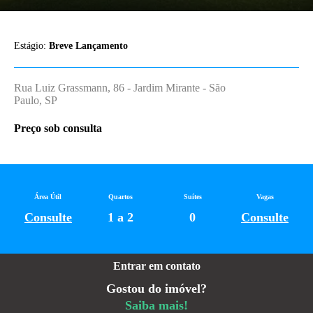
Estágio:
Breve Lançamento
Rua Luiz Grassmann, 86 - Jardim Mirante - São
Paulo, SP
Preço sob consulta
Área Útil
Quartos
Suítes
Vagas
Consulte
1 a 2
0
Consulte
Entrar em contato
Gostou do imóvel?
Saiba mais!