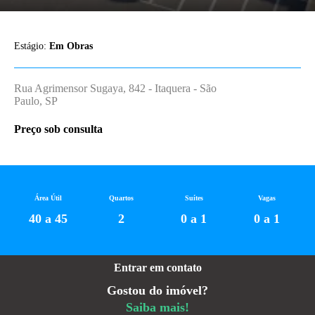
Estágio:
Em Obras
Rua Agrimensor Sugaya, 842 - Itaquera - São
Paulo, SP
Preço sob consulta
Área Útil
Quartos
Suítes
Vagas
40 a 45
2
0 a 1
0 a 1
Entrar em contato
Gostou do imóvel?
Saiba mais!