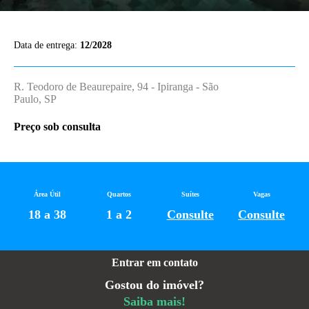
Data de entrega:
12/2028
R. Teodoro de Beaurepaire, 94 - Ipiranga - São
Paulo, SP
Preço sob consulta
Área Útil
Quartos
Suítes
Vagas
18 a 38
1 a 2
Consulte
Consulte
Entrar em contato
Gostou do imóvel?
Saiba mais!