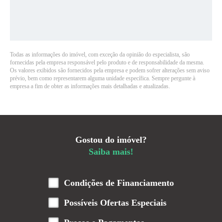
Todas as informações do imóvel, com exceção da opinião do especialista, são
fornecidas pela empresa responsável pelo produto e de responsabilidade da mesma.
Os valores exibidos são fornecidos pela empresa e podem sofrer alterações sem aviso
prévio, bem como representarem alguma unidade específica. Sempre pergunte à
empresa a fim de obter as informações mais detalhadas e atualizadas.
Gostou do imóvel?
Saiba mais!
Condições de Financiamento
Possíveis Ofertas Especiais