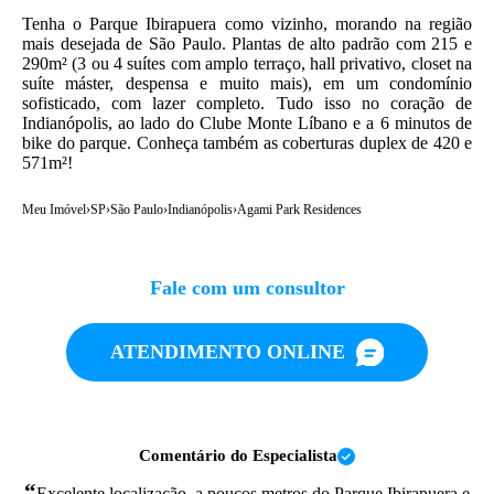
Tenha o Parque Ibirapuera como vizinho, morando na região
mais desejada de São Paulo. Plantas de alto padrão com 215 e
290m² (3 ou 4 suítes com amplo terraço, hall privativo, closet na
suíte máster, despensa e muito mais), em um condomínio
sofisticado, com lazer completo. Tudo isso no coração de
Indianópolis, ao lado do Clube Monte Líbano e a 6 minutos de
bike do parque. Conheça também as coberturas duplex de 420 e
571m²!
Meu Imóvel
›
SP
›
São Paulo
›
Indianópolis
›
Agami Park Residences
Fale com um consultor
ATENDIMENTO ONLINE
Comentário do Especialista
“
Excelente localização, a poucos metros do Parque Ibirapuera e