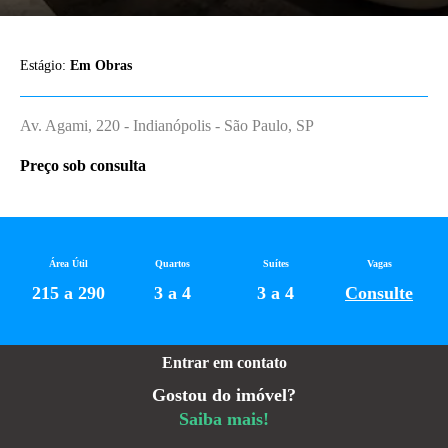
Estágio:
Em Obras
Av. Agami, 220 - Indianópolis - São Paulo, SP
Preço sob consulta
Área Útil
Quartos
Suítes
Vagas
215 a 290
3 a 4
3 a 4
Consulte
Entrar em contato
Gostou do imóvel?
Saiba mais!