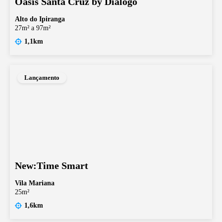
Oásis Santa Cruz by Diálogo
Alto do Ipiranga
27m² a 97m²
1,1km
Lançamento
New:Time Smart
Vila Mariana
25m²
1,6km