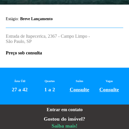
Estágio:
Breve Lançamento
Estrada de Itapecerica, 2367 - Campo Limpo -
São Paulo, SP
Preço sob consulta
Área Útil
Quartos
Suítes
Vagas
27 a 42
1 a 2
Consulte
Consulte
Entrar em contato
Gostou do imóvel?
Saiba mais!