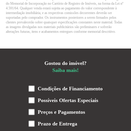
do Memorial de Incorporação no Cartório de Registro de Imóveis, na forma da Lei nº
4.591/64. Qualquer venda estará sujeita ao pagamento do valor correspondente à
intermediação imobiliária, e as respectivas comissões decorrentes deverão ser
suportadas pelo comprador. Os instrumentos posteriores a serem firmados pelos
clientes prevalecerão sobre quaisquer especificações constantes neste material. Todas
as imagens divulgadas nos materiais publicitários são preliminares e sofrerão
alterações futuras, itens e acabamentos entregues conforme memorial descritivo.
Gostou do imóvel?
Saiba mais!
Condições de Financiamento
Possíveis Ofertas Especiais
Preços e Pagamentos
Prazo de Entrega