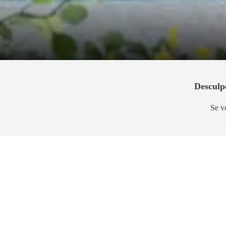
Desculp
Se v
Lançamento
Breve 